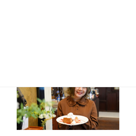
理」「技術」「アニメ」「お・も・て・な・し」そして...「ヲタ
ク」など！ 日本がどや顔で誇れる文化を世界に向けて発信してい
くプロジェクトとして結成されたアイドルユニットです。 メンバ
ーは、それぞれ日本の各都道府県を背負った伝道師として暗躍中
だそうな。 47人揃うのは、いつの日や？ これから「BANZAI
JAPAN（バンザイ ジャパン）」が、歌やダンスなどのパフォーマ
ンスで、日本が世界に誇れるカルチャーを「見える化」して発信
して参ります！
▶︎
アイドルユニットBANZAI JAPAN-バンザイジャパン-