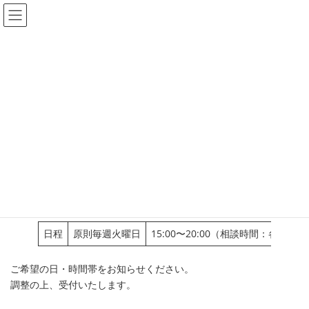
コ
ナ
ン
ビ
テ
ゲ
ン
ー
寺カフェ代官山・閉店のお知らせ
催し
zoomでお坊さんと語ろう！
ツ
シ
へ
ョ
zoomでお坊さんと語ろう！
ス
ン
キ
に
ッ
移
プ
動
あなたを笑顔にしたい
遠距離でも自宅からでも相談可能！
ズームを使って何でも相談してみよう！
日程
原則毎週火曜日
15:00〜20:00（相談時間：各約50
ご希望の日・時間帯をお知らせください。
調整の上、受付いたします。