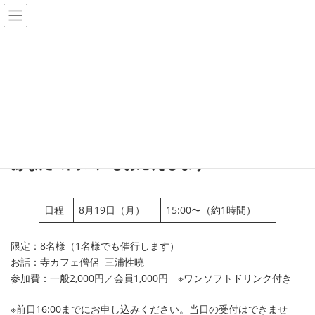
コ
ナ
ン
ビ
テ
ゲ
ン
ー
寺カフェ代官山・閉店のお知らせ
催し
寺カフェ代官山法話会
ツ
シ
へ
ョ
寺カフェ代官山法話会
ス
ン
キ
に
ッ
移
プ
動
最後はひとり？ 孤独との向き合い方
あなたの問いにもお応えします！
日程
8月19日（月）
15:00〜（約1時間）
限定：8名様（1名様でも催行します）
お話：寺カフェ僧侶 三浦性曉
参加費：一般2,000円／会員1,000円 ※ワンソフトドリンク付き
※前日16:00までにお申し込みください。当日の受付はできませ