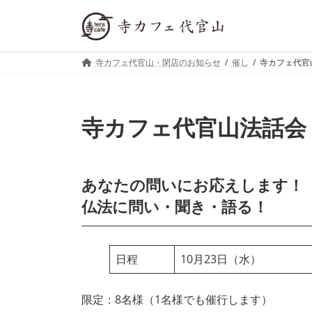
コ
ナ
ン
ビ
テ
ゲ
ン
ー
寺カフェ代官山・閉店のお知らせ
催し
寺カフェ代官
ツ
シ
へ
ョ
ス
ン
キ
に
寺カフェ代官山法話会
ッ
移
プ
動
あなたの問いにお応えします！
仏法に問い・聞き・語る！
日程
10月23日（水）
限定：8名様（1名様でも催行します）